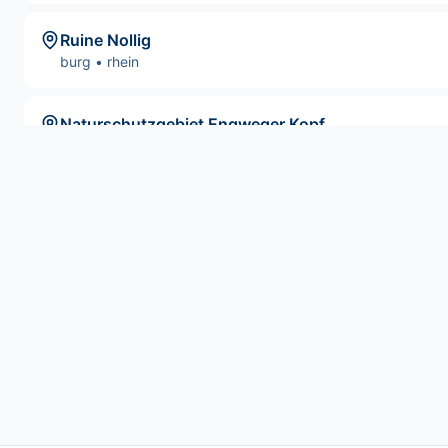
Ruine Nollig
burg
•
rhein
Naturschutzgebiet Engweger Kopf
landmark
•
rhein
Alter Kirchturm Lorchhausen
sehenswürdigkeit
•
rhein
Pfarrkirche St. Bonifatius Lorchhausen
kirche
•
rhein
Lorchhausen
stadt
•
rhein