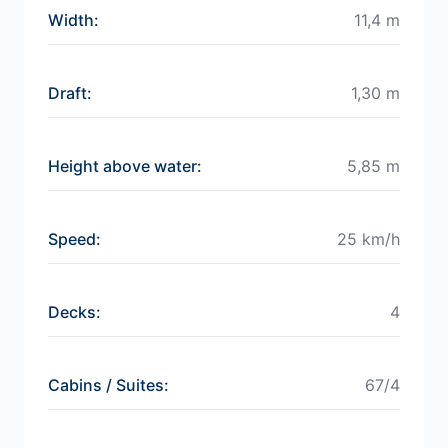
Width
:
11,4 m
Draft
:
1,30 m
Height above water
:
5,85 m
Speed
:
25 km/h
Decks
:
4
Cabins / Suites
:
67/4